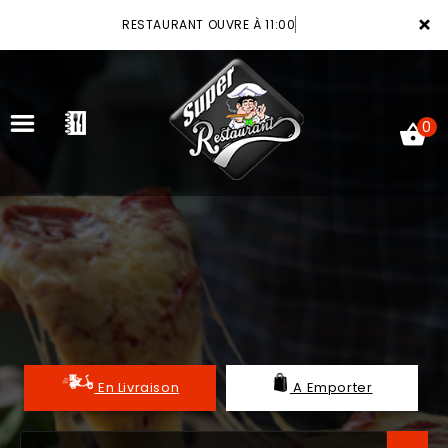
×
RESTAURANT OUVRE À 11:00
0
ACCUEIL
LA CARTE
VOTRE COMPTE
NOTRE RESTAURANT
En Livraison
A Emporter
VOS AVIS
MENTIONS LÉGALES